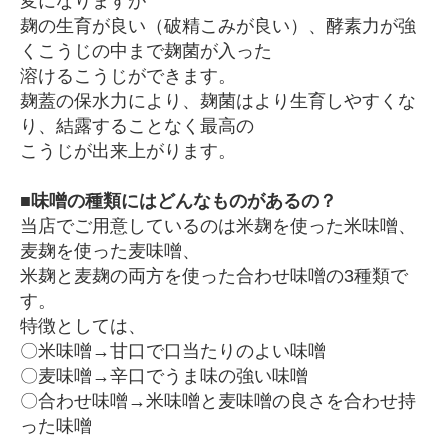
変になりますが
麹の生育が良い（破精こみが良い）、酵素力が強
くこうじの中まで麹菌が入った
溶けるこうじができます。
麹蓋の保水力により、麹菌はより生育しやすくな
り、結露することなく最高の
こうじが出来上がります。
■味噌の種類にはどんなものがあるの？
当店でご用意しているのは米麹を使った米味噌、
麦麹を使った麦味噌、
米麹と麦麹の両方を使った合わせ味噌の3種類で
す。
特徴としては、
〇米味噌→甘口で口当たりのよい味噌
〇麦味噌→辛口でうま味の強い味噌
〇合わせ味噌→米味噌と麦味噌の良さを合わせ持
った味噌