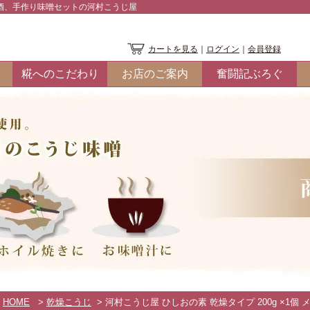
酒、手作り味噌セットの河村こうじ屋
カートを見る
｜
ログイン
｜
会員登録
糀へのこだわり
お店のご案内
奮闘記ぶろぐ
HOME
>
乾燥こうじ
> 河村こうじ屋 ひしおの素 乾燥タイプ 200g ×1