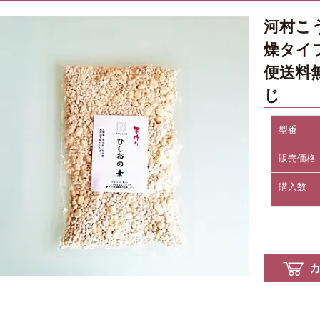
河村こ
燥タイプ
便送料
じ
型番
販売価格
購入数