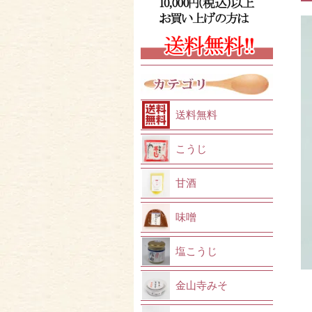
送料無料
こうじ
甘酒
味噌
塩こうじ
金山寺みそ