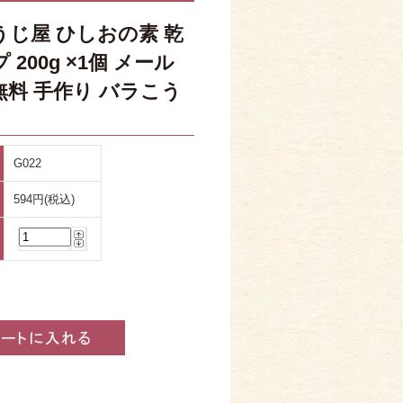
うじ屋 ひしおの素 乾
 200g ×1個 メール
無料 手作り バラこう
G022
594円(税込)