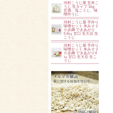
河村こうじ屋 玄米こ
うじ 生タイプ 1kg
甘酒、塩こうじ、味
噌作りに
河村こうじ屋 手作り
味噌セット 米みそ２
０歩麹 できあがり
5.6㎏ 甘口 生大豆 生
こうじ
河村こうじ屋 手作り
味噌セット 米みそ２
０歩麹 できあがり4
㎏ 甘口 生大豆 生こ
うじ