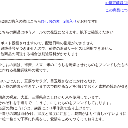
» 特定商取引
この商品につ
※2個ご購入の際はこちら
ひしおの素 2個入り
がお得です!!
こちらの商品はゆうメールでの発送になります。以下ご確認ください
●ポスト投函されますので、配達日時の指定ができません
●追跡番号がつきませんので、荷物の追跡サービスは利用できません
●他商品の同送する場合は別途送料がかかります
--------------------------------------------------------
ひしおの素は、裸麦、大豆、米のこうじを乾燥させたものをブレンドしたも
に作れる発酵調味料の素です。
白いごはんに、豆腐やサラダ、目玉焼きなどにかけるだけ。
また麹の酵素が生きていますので肉や魚などを漬けておくと素材の旨みが引
国産の裸麦、大豆、三重県産こしひかり米を使用しています。
それぞれを手造りで「こうじ」にしたものをブレンドしております。
当店の麹(こうじ)は、麹蓋により手作業で造り上げます。
手造りの麹は3日かけ、温度と湿度に注意し、麹菌がより生育しやすいように
一粒一粒まで丁寧に作業をし、愛情をこめてつくっております。