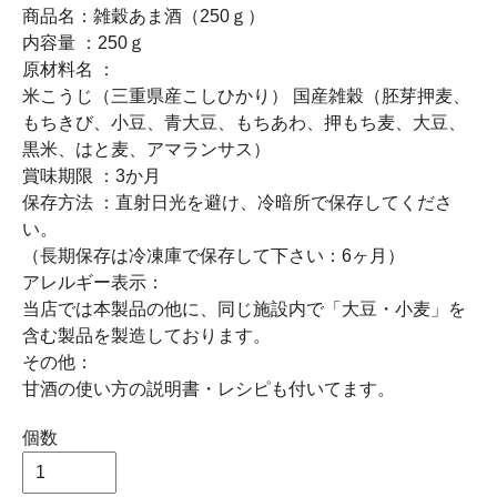
商品名：雑穀あま酒（250ｇ）
内容量 ：250ｇ
原材料名 ：
米こうじ（三重県産こしひかり） 国産雑穀（胚芽押麦、
もちきび、小豆、青大豆、もちあわ、押もち麦、大豆、
黒米、はと麦、アマランサス）
賞味期限 ：3か月
保存方法 ：直射日光を避け、冷暗所で保存してくださ
い。
（長期保存は冷凍庫で保存して下さい：6ヶ月）
アレルギー表示：
当店では本製品の他に、同じ施設内で「大豆・小麦」を
含む製品を製造しております。
その他：
甘酒の使い方の説明書・レシピも付いてます。
個数